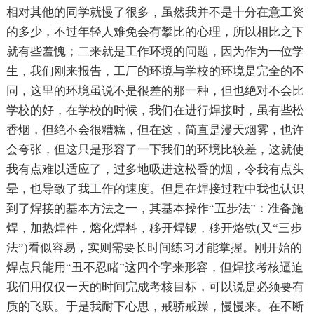
相对其他的同学就慢了很多，虽然我并不是十分在意工资
的多少，不过年轻人难免会有攀比的心理，所以相比之下
就有些羞愧；二来就是工作环境的问题，因为作为一位学
生，我们刚来报告，工厂的环境与学校的环境是完全的不
同，这里的环境虽说不是很差的那一种，但也绝对不会比
学校的好，在学校的时候，我们在进行焊接时，虽有些松
香烟，但绝不会很糟糕，但在这，简直是漫天烟雾，也许
会夸张，但这只是形容了一下我们的环境比较差，这就使
我有点难以适应了，过多地吸进这松香的烟，令我有点头
晕，也导致了我工作的速度。但是在焊接过程中我也认识
到了焊接的基本方法之一，其基本操作“五步法”：准备施
焊，加热焊件，熔化焊料，移开焊锡，移开烙铁(又“三步
法”)看似容易，实则需要长时间练习才能掌握。刚开始的
焊点只能用“丑不忍睹”这四个字来形容，但焊接考核逼迫
我们用仅仅一天的时间完成考核目标，可以说是必须要有
质的飞跃。于是我耐下心思，戒骄戒躁，慢慢来。在不断