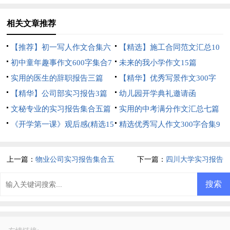
相关文章推荐
【推荐】初一写人作文合集六
【精选】施工合同范文汇总10
篇
初中童年趣事作文600字集合7
篇
未来的我小学作文15篇
篇
实用的医生的辞职报告三篇
【精华】优秀写景作文300字
【精华】公司部实习报告3篇
四篇
幼儿园开学典礼邀请函
文秘专业的实习报告集合五篇
实用的中考满分作文汇总七篇
《开学第一课》观后感(精选15
精选优秀写人作文300字合集9
篇)
篇
上一篇：
物业公司实习报告集合五
下一篇：
四川大学实习报告
篇