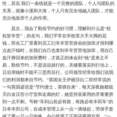
性，其实 我们一条线就是一个完整的团队，个人与团队的
关系，就像小溪和大海，个人只有完全地融入团队，才能
充分地发挥个人的作用。
其次，我会了勤俭节约的好习惯，理解到什么是“粒
粒皆辛苦”，的名句，我们平常在学校里大手大脚的花
钱，而在工厂里看到员工们辛辛苦苦拼命的加班才得到哪
点血汗钱时，在我们自己也拿到辛辛苦苦地加班，用自己
血汗挣回来的加班费时，才真正的体会到“钱”是来之不
易，勤俭节约，不是说说就行的，关键要落实到行动上，
日后用钱时不能不三思而后行。公司领导经常给我们说我
们的利润都来自节约。“英国女王伊丽莎白二世经常说的
一句英国谚语是“节约便士，英镑自来”，每天深夜她都熄
灭白金汉宫小厅堂和走廊的灯，她坚持皇家用的牙膏要挤
到一点不剩。号称“车到山前必有路，有路必有丰田车”的
日本丰田公司，在成本管理上从一点一滴做起，劳保手套
破了要一只一只的换，办公纸用了正面还要用反面。”一