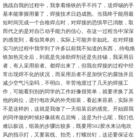
挑战自我的过程中，我拿着烙铁的手不抖了，送焊锡的手
基本能掌握用量了，焊接技术日趋成熟。当我终于能用最
短时间完成一个合格焊点时，对焊接的恐惧早已消散，取
而代之的是对自己动手能力的信心。在这一过程当中深深
的感觉到，看似简单的，实际上可能并非如此。在对焊接
实习的过程中我学到了许多以前我不知道的东西，.待电烙
铁加热完全后，到底是先涂助焊剂还是先挂锡，我采用后
者，有人采用前者。都焊出来了，但我在焊接的过程中经
常出现焊不化的状况，而采用后者不是加快它的腐蚀并且
减少空气污染吗，不明白。辛苦地渡过了几天的焊接工
作，可能看到别的同学的工作好像很简单，就要求换了其
他的岗位，进行电吹风的外壳组装，看起来容易，实际并
不是这样的，这就是我做了一天组装后的感觉。开始跟我
的同伴做的时候好像就有点后悔，这是为什么呢，我们也
难以叙说，组装的步骤比较多，既要用502胶水来沾电吹
风的指示灯，又要装线、拍壳，打螺丝钉，这还要保证在