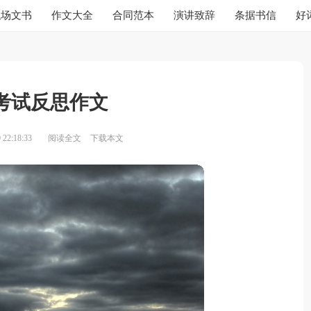
职场文书
作文大全
合同范本
演讲致辞
条据书信
好
考试反思作文
22:18:33
阅读全文
下载本文