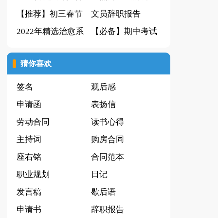
合集六篇
【推荐】初三春节
生活作文汇总六篇
文员辞职报告
作文合集六篇
2022年精选治愈系
【必备】期中考试
早安朋友圈问候语
的作文三篇
猜你喜欢
55条
签名
观后感
申请函
表扬信
劳动合同
读书心得
主持词
购房合同
座右铭
合同范本
职业规划
日记
发言稿
歇后语
申请书
辞职报告