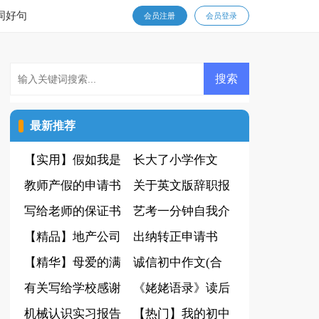
词好句
会员注册
会员登录
最新推荐
【实用】假如我是
长大了小学作文
四年级作文八篇
教师产假的申请书
关于英文版辞职报
写给老师的保证书
告4篇
艺考一分钟自我介
15篇
【精品】地产公司
绍
出纳转正申请书
实习报告4篇
【精华】母爱的满
(15篇)
诚信初中作文(合
分作文5篇
有关写给学校感谢
集15篇)
《姥姥语录》读后
信3篇
机械认识实习报告
感5篇
【热门】我的初中