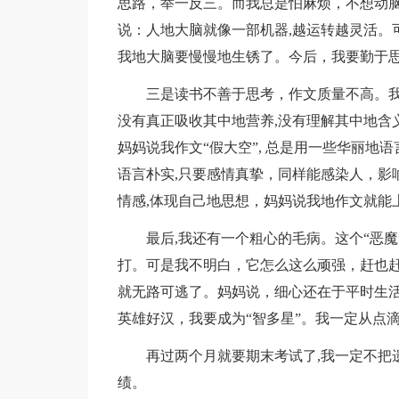
思路，举一反三。而我总是怕麻烦，不想动脑
说：人地大脑就像一部机器,越运转越灵活。
我地大脑要慢慢地生锈了。今后，我要勤于
三是读书不善于思考，作文质量不高。
没有真正吸收其中地营养,没有理解其中地含
妈妈说我作文“假大空”, 总是用一些华丽地
语言朴实,只要感情真挚，同样能感染人，影
情感,体现自己地思想，妈妈说我地作文就能
最后,我还有一个粗心的毛病。这个“恶
打。可是我不明白，它怎么这么顽强，赶也
就无路可逃了。妈妈说，细心还在于平时生
英雄好汉，我要成为“智多星”。我一定从点
再过两个月就要期末考试了,我一定不把遗
绩。