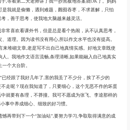
子,等着第二天老师讲了我一抄黑板地答案就OK了。妈妈
可是我就是偷懒，遇到难题，囫囵吞枣，不求甚解，只怕
思考，善于思考，使我地大脑越来越灵活。
我非常喜欢看课外书，但是总是看个热闹，从不认真思考，
义、道理。因为读书没有用心,所以作文水平也没有提高。
语言来堆砌文章,老是写不出自己地真情实感。好地文章既使
响人。我地作文语言流畅,条理清晰,如果能融入自己地真实
上一个大台阶。
魔”已经跟了我好几年了,害的我丢了不少分，挨了不少的
赶不走呢？现在我知道了，只要细心，这个无恶不作的坏蛋
活中就要有条理，不莽撞。我可不愿成为张飞、李逵那样的
滴小事中养成细心、细致的好习惯。
憾再带到下一个“加油站”,要努力学习,争取取得满意的成