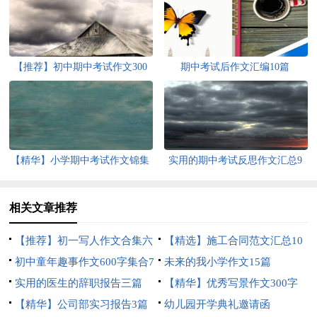
【推荐】初中期中考试作文300
期中考试后作文汇编10篇
字三篇
【精华】小学期中考试作文锦集
实用的期中考试反思作文汇总9
5篇
篇
相关文章推荐
【推荐】初一写人作文合集六
【精选】施工合同范文汇总10
篇
初中童年趣事作文600字集合7
篇
未来的我小学作文15篇
篇
实用的医生的辞职报告三篇
【精华】优秀写景作文300字
【精华】公司部实习报告3篇
四篇
幼儿园开学典礼邀请函