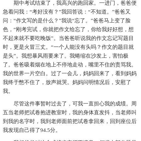
期中考试结束了，我高兴的跑回家。一进门，爸爸便
急着问我：“考好没有？”我回答说：“不知道。”爸爸又
问：“作文写的是什么？”我说“忘了。”爸爸马上变了脸
色，“刚考完试，你就把作文给忘了，你给我好好想，想
不起来就不要吃晚饭”。当爸爸听说我的作文忘记写题目
时，更是火冒三丈。“一个人能没有头吗？作文的题目就
是头”。我想暴风雨要来了。我蜷缩在沙发上，害怕极
了。爸爸吸着烟在地上不停地走动，嘴里不住的责骂我。
我的世界一片空白。过了一会儿，妈妈回来了，看到妈妈
我终于憋不住了，放声就哭。妈妈问明情况后，安慰了
我。
尽管这件事暂时过去了，可我一直担心我的成绩。周
五当老师把试卷抱进教室时，我的身体直发抖，当老师叫
到我的名字时，我到老师面前把试卷拿回来，回到座位后
我发现自己得了94.5分。