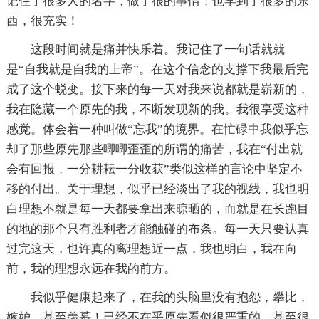
记住了很多人的名字，做了很的事情；也学到了很多的东
西，很充实！
这段时间就是痛并快乐着。我记住了一句话就就
是“自我就是自我的上帝”。在这个信念的支撑下我最后完
成了这个蜕变。接下来的每一天对我来说都就是崭新的，
我在隐藏一个原先的我，不断发现新的我。我很享受这种
感觉。体会着一种叫做“忘我”的境界。在忙碌中我似乎忘
却了那些原先那些唧唧歪歪的所谓的痛苦，我在“付出就
会有回报，一分耕耘一分收获”类似这样的言论中坚定不
移的付出。关于理想，似乎已经淡出了我的视线，我也明
白理想不就是每一天都要拿出来晾晒的，而就是在长跑目
的地的那个只有胜利者才能触碰的布条。每一天只要认真
过完这天，也许真的离理想近一点，我也明白，我在向
前，我的理想永远在我的前方。
我似乎健康起来了，在我的头脑里没有抱怨，攀比，
嫉妒，甚至羡慕！已经不在乎原先看似很严重的，甚至很