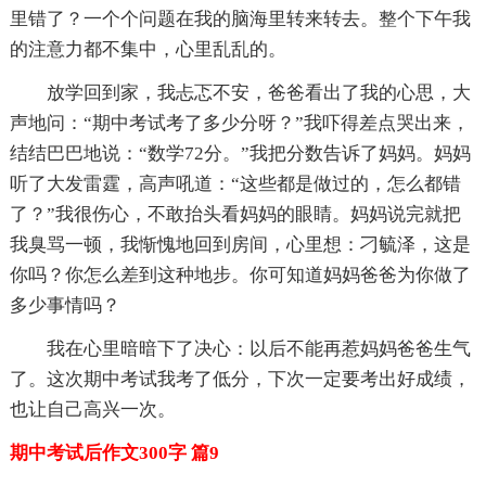
里错了？一个个问题在我的脑海里转来转去。整个下午我
的注意力都不集中，心里乱乱的。
放学回到家，我忐忑不安，爸爸看出了我的心思，大
声地问：“期中考试考了多少分呀？”我吓得差点哭出来，
结结巴巴地说：“数学72分。”我把分数告诉了妈妈。妈妈
听了大发雷霆，高声吼道：“这些都是做过的，怎么都错
了？”我很伤心，不敢抬头看妈妈的眼睛。妈妈说完就把
我臭骂一顿，我惭愧地回到房间，心里想：刁毓泽，这是
你吗？你怎么差到这种地步。你可知道妈妈爸爸为你做了
多少事情吗？
我在心里暗暗下了决心：以后不能再惹妈妈爸爸生气
了。这次期中考试我考了低分，下次一定要考出好成绩，
也让自己高兴一次。
期中考试后作文300字 篇9